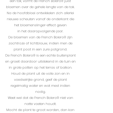
een tak, vormt de French Bolero® juist
bloemen over de gehele lengte van de tak.
Na de hoofdbloei ontwikkelen zich allerlei
nieuwe scheuten vanaf de onderkant die
het bloemenslinger-effect geven
in het daaropvolgende jaar.
De bloemen van de French Bolero® zijn
zachtroze of lichtblauw, indien men de
plant poot in een zure potgrond.
De French Bolero® is een echte buitenplant
en groeit daardoor uitstekend in de tuin en
in grote potten op het terras of balkon.
Houd de plant uit de volle zon en in
voedselrijke grond, geef de plant
regelmatig
water en wat mest indien
nodig.
Weet wel dat de French Bolero® niet van
natte voeten houdt.
Mocht de plant te groot worden, dan kan